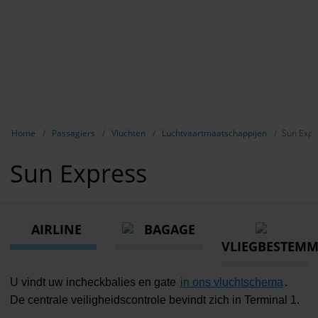
Breadcrumb-navigatie weergeven
Home
Passagiers
Vluchten
Luchtvaartmaatschappijen
Sun Expr
Sun Express
AIRLINE
BAGAGE
VLIEGBESTEM
U vindt uw incheckbalies en gate
in ons vluchtschema
.
De centrale veiligheidscontrole bevindt zich in Terminal 1.