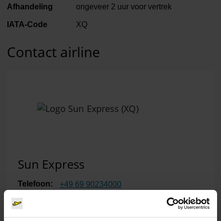
Afhandeling
ongeveer 2 uur voor vertrek
IATA-Code
XQ
Contact airline
Sun Express
Telefoon:
+49 69 90234000
E-Mail:
info
@
sunexpress.com
Website:
www.sunexpress.de
(Link naar externe websit