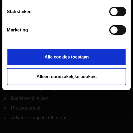
Luchthavennieuws
Statistieken
Service & Contact
Marketing
B2B (EN)
Bedrijf (EN)
Alle cookies toestaan
Meer informatie
Alleen noodzakelijke cookies
Köln Bonn Airport App
Barrièrevrij reizen
Presseportaal
Adverteren op luchthavens