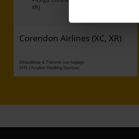
Corendon Airlines (XC, XR)
Afhandelaar & Traceren van bagage:
AHS | Aviation Handling Services