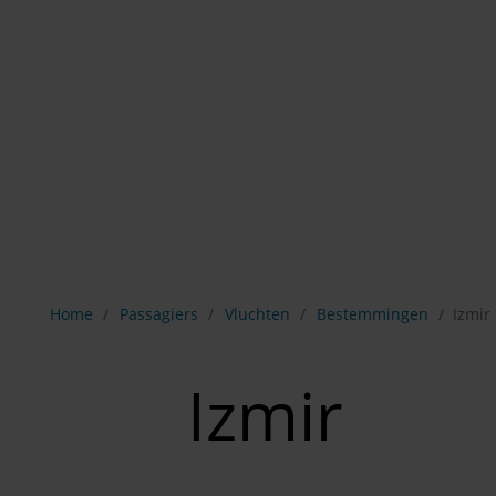
Breadcrumb-navigatie weergeven
Home
Passagiers
Vluchten
Bestemmingen
Izmir
Izmir