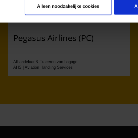
Alleen noodzakelijke cookies
A
Pegasus Airlines (PC)
Afhandelaar & Traceren van bagage:
AHS | Aviation Handling Services