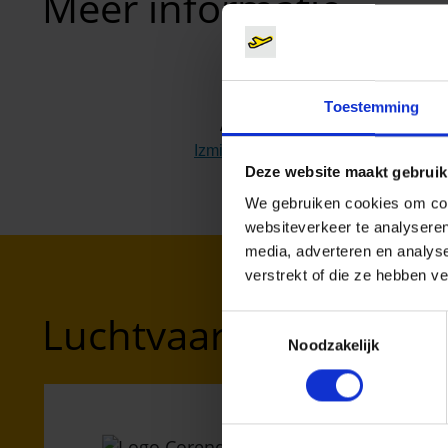
Meer informatie
Toestemming
Airport
Izmir (ADB)
(Link naar externe websi
Deze website maakt gebruik
We gebruiken cookies om cont
websiteverkeer te analyseren
media, adverteren en analys
verstrekt of die ze hebben v
Luchtvaartmaatschapp
Toestemmingsselectie
Noodzakelijk