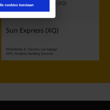
lle cookies toestaan
Sun Express (XQ)
Afhandelaar & Traceren van bagage:
AHS | Aviation Handling Services