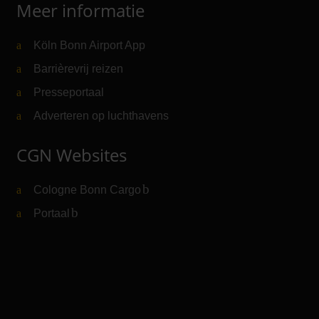
Meer informatie
Köln Bonn Airport App
Barrièrevrij reizen
Presseportaal
Adverteren op luchthavens
CGN Websites
Cologne Bonn Cargo
(Link naar externe website)
Portaal
(Link naar externe website)