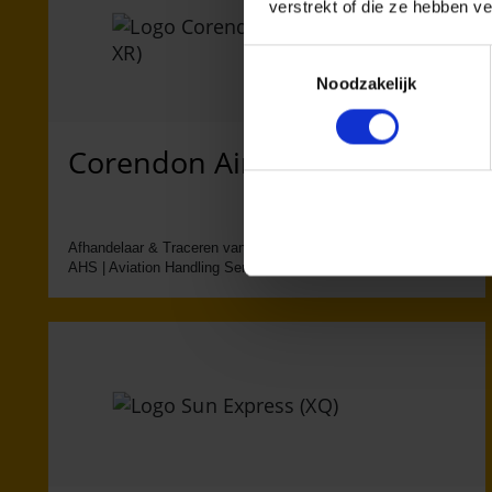
verstrekt of die ze hebben v
Toestemmingsselectie
Noodzakelijk
Corendon Airlines (XC, XR)
Afhandelaar & Traceren van bagage:
AHS | Aviation Handling Services