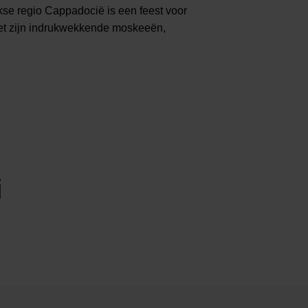
kse regio Cappadocië is een feest voor
 met zijn indrukwekkende moskeeën,
i