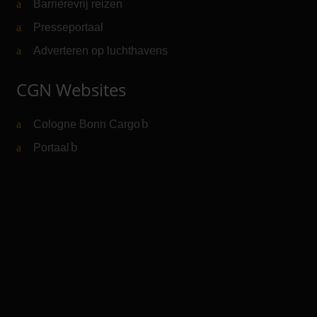
Barrièrevrij reizen
Presseportaal
Adverteren op luchthavens
CGN Websites
Cologne Bonn Cargo
(Link naar externe website)
Portaal
(Link naar externe website)