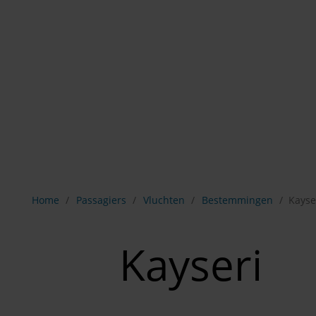
Breadcrumb-navigatie weergeven
Home
Passagiers
Vluchten
Bestemmingen
Kayse
Kayseri