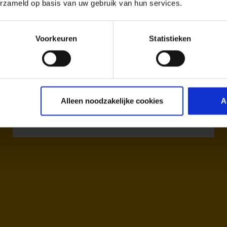
erzameld op basis van uw gebruik van hun services.
Voorkeuren
Statistieken
Freebird Airlines (FH, MI)
Alleen noodzakelijke cookies
A
Afhandelaar & Traceren van bagage:
AHS | Aviation Handling Services