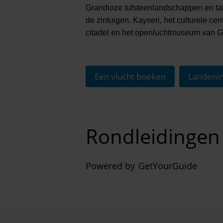
Grandioze tufsteenlandschappen en tall
de zintuigen. Kayseri, het culturele c
citadel en het openluchtmuseum van 
Een vlucht boeken
Landenin
Rondleidingen e
Powered by
GetYourGuide