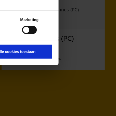
Marketing
Pegasus Airlines (PC)
lle cookies toestaan
Afhandelaar & Traceren van bagage:
AHS | Aviation Handling Services