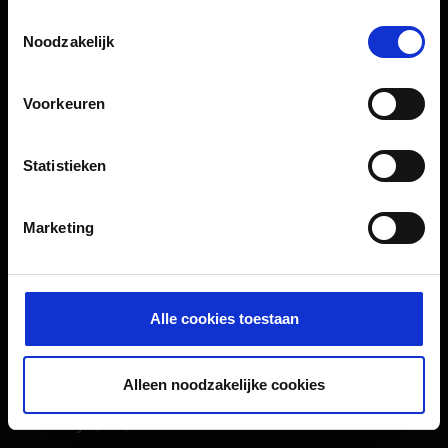
Oriëntatie
Toestemmingsselectie
Noodzakelijk
Passagiers
Voorkeuren
Vertrek & Aankomst
Parkeren
Statistieken
Vervoer
Reisvoorbereiding
Marketing
Winkels, restaurants en diensten
Luchthavennieuws
Service & Contact
Alle cookies toestaan
B2B (EN)
Alleen noodzakelijke cookies
Bedrijf (EN)