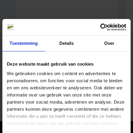
Toestemming
Details
Over
Meer informatie
Deze website maakt gebruik van cookies
Poortbegeleiding
( Intern link op de pagina )
We gebruiken cookies om content en advertenties te
Voor kinderen vanaf 12 jaar die alleen reizen
personaliseren, om functies voor social media te bieden
en om ons websiteverkeer te analyseren. Ook delen we
Federale Buitenlandse Zaken
informatie over uw gebruik van onze site met onze
( Link naar externe website )
Algemene informatie
partners voor social media, adverteren en analyse. Deze
partners kunnen deze gegevens combineren met andere
informatie die u aan ze heeft verstrekt of die ze hebben
verzameld op basis van uw gebruik van hun services.