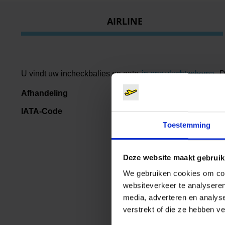
AIRLINE
U vindt uw incheckbalies en gate
in ons vluchtschema
. 
Afhandeling
ongeveer 2 uur vo
IATA-Code
EW
Toestemming
Deze website maakt gebruik
We gebruiken cookies om cont
websiteverkeer te analyseren
media, adverteren en analys
verstrekt of die ze hebben v