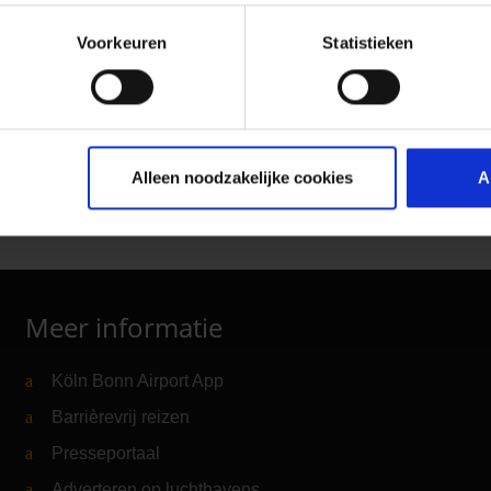
Voorkeuren
Statistieken
Alleen noodzakelijke cookies
A
Meer informatie
Köln Bonn Airport App
Barrièrevrij reizen
Presseportaal
Adverteren op luchthavens