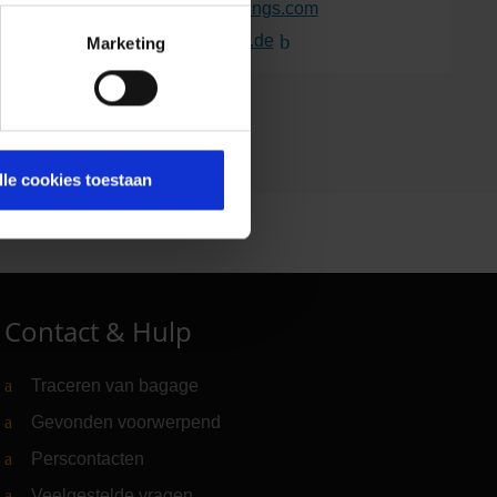
E-Mail:
service
@
eurowings.com
Website:
www.eurowings.de
(Link naar externe website)
Marketing
lle cookies toestaan
Contact & Hulp
Traceren van bagage
Gevonden voorwerpend
Perscontacten
Veelgestelde vragen