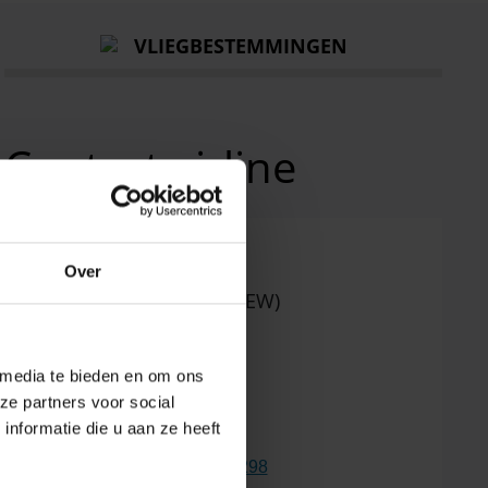
VLIEGBESTEMMINGEN
Contact airline
Over
 media te bieden en om ons
ze partners voor social
Eurowings
nformatie die u aan ze heeft
Telefoon:
+49 221 59988298