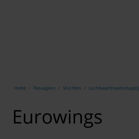
Breadcrumb-navigatie weergeven
Home
Passagiers
Vluchten
Luchtvaartmaatschappi
Eurowings