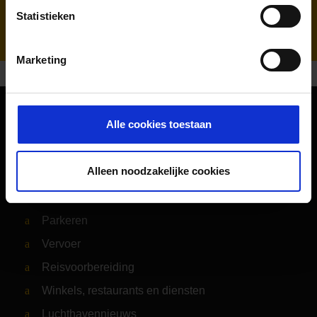
WISAG Losch
Statistieken
Marketing
Alle cookies toestaan
Oriëntatie
Passagiers
Alleen noodzakelijke cookies
Vertrek & Aankomst
Parkeren
Vervoer
Reisvoorbereiding
Winkels, restaurants en diensten
Luchthavennieuws