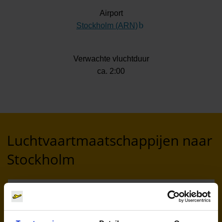
Airport
Stockholm (ARN)
(Link naar externe webs
Verwachte vluchtduur
ca. 2:00
Luchtvaartmaatschappijen naar
Stockholm