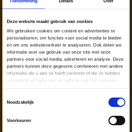
Toestemming
Details
Over
Deze website maakt gebruik van cookies
Eurowings (EW)
We gebruiken cookies om content en advertenties te
personaliseren, om functies voor social media te bieden
Afhandelaar & Traceren van bagage:
en om ons websiteverkeer te analyseren. Ook delen we
AHS | Aviation Handling Services
informatie over uw gebruik van onze site met onze
partners voor social media, adverteren en analyse. Deze
partners kunnen deze gegevens combineren met andere
informatie die u aan ze heeft verstrekt of die ze hebben
verzameld op basis van uw gebruik van hun services.
Toestemmingsselectie
Noodzakelijk
Ryanair (FR, RK)
Voorkeuren
Afhandelaar & Traceren van bagage: