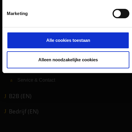
Passagiers
Marketing
Vertrek & Aankomst
Parkeren
Alle cookies toestaan
Vervoer
Reisvoorbereiding
Alleen noodzakelijke cookies
Winkels, restaurants en diensten
Luchthavennieuws
Service & Contact
B2B (EN)
Bedrijf (EN)