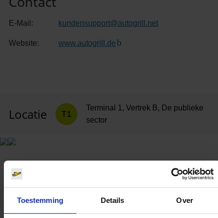
Contact
E-Mail:
kundensupport
@
autogrill.net
Website:
www.autogrill.de
(Link naar externe website)
Terminal 1, Vertrek B, De publieke
Locatie
T1
sector
Toestemming
Details
Over