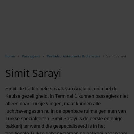
Breadcrumb-navigatie weergeven
Home
Passagiers
Winkels, restaurants & diensten
Simit Sarayi
Simit Sarayi
Simit, de traditionele smaak van Anatolië, ontmoet de
Keulse gezelligheid. In Terminal 1 kunnen passagiers niet
alleen naar Turkije vliegen, maar kunnen alle
luchthavengasten nu in de openbare ruimte genieten van
Turkse specialiteiten. Simit Sarayi is de eerste en enige
bakkerij ter wereld die gespecialiseerd is in het
traditionele Turkse gebak waaraan de bakkerij haar naam