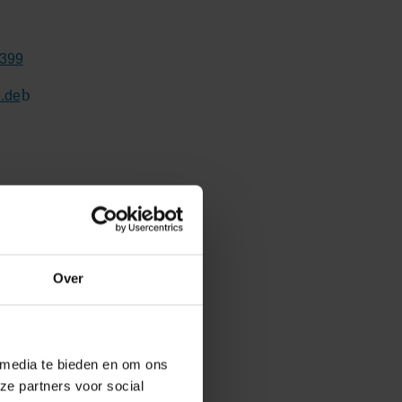
0399
.de
(Link naar externe website)
Over
 media te bieden en om ons
ze partners voor social