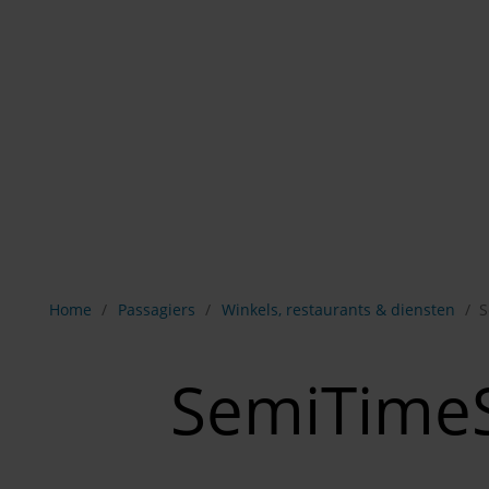
Breadcrumb-navigatie weergeven
Home
Passagiers
Winkels, restaurants & diensten
S
SemiTime