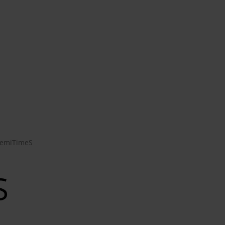
emiTimeS
S