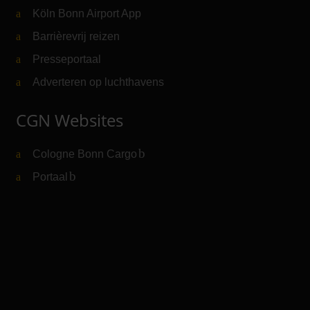
Köln Bonn Airport App
Barrièrevrij reizen
Presseportaal
Adverteren op luchthavens
CGN Websites
Cologne Bonn Cargo
(Link naar externe website)
Portaal
(Link naar externe website)