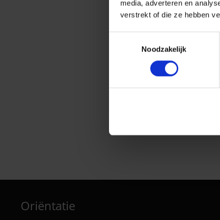
media, adverteren en analys
verstrekt of die ze hebben v
Toestemmingsselectie
Noodzakelijk
SemiTimeS
Oriëntatie