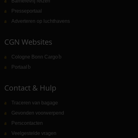
Barrièrevrij reizen
Presseportaal
Adverteren op luchthavens
CGN Websites
Cologne Bonn Cargo
(Link naar externe website)
Portaal
(Link naar externe website)
Contact & Hulp
Traceren van bagage
Gevonden voorwerpend
Perscontacten
Veelgestelde vragen