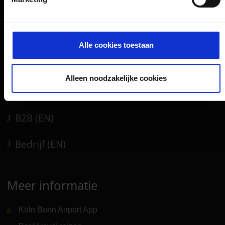
Parkeren
Vervoer
Reisvoorbereiding
Alle cookies toestaan
Winkels, restaurants en diensten
Luchthavennieuws
Alleen noodzakelijke cookies
Service & Contact
B2B (EN)
Bedrijf (EN)
Meer informatie
Köln Bonn Airport App