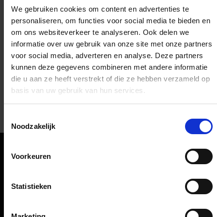
We gebruiken cookies om content en advertenties te
personaliseren, om functies voor social media te bieden en
om ons websiteverkeer te analyseren. Ook delen we
informatie over uw gebruik van onze site met onze partners
voor social media, adverteren en analyse. Deze partners
kunnen deze gegevens combineren met andere informatie
die u aan ze heeft verstrekt of die ze hebben verzameld op
basis van uw gebruik van hun services.
Toestemmingsselectie
Coffee Fellows
Noodzakelijk
Snacks, drankjes
Voorkeuren
Oriëntatie
Statistieken
Passagiers
Vertrek & Aankomst
Marketing