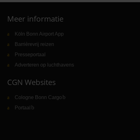
Meer informatie
Köln Bonn Airport App
Barrièrevrij reizen
Presseportaal
Adverteren op luchthavens
CGN Websites
Cologne Bonn Cargo
(Link naar externe website)
Portaal
(Link naar externe website)