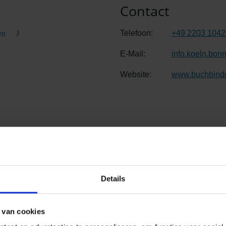
Contact
Telefoon:
+49 2203 1042
en
E-Mail:
info.koeln.bonn
Website:
www.buchbinde
toverhuur
Details
 van cookies