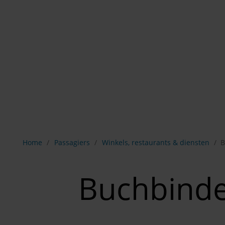
Breadcrumb-navigatie weergeven
Home
Passagiers
Winkels, restaurants & diensten
B
Buchbind