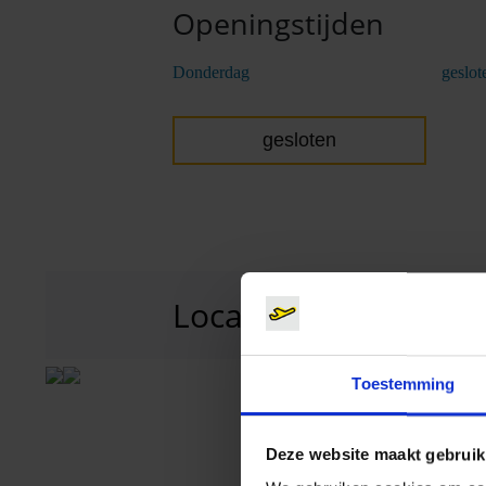
Openingstijden
Donderdag
geslot
gesloten
Locatie
T2
Terminal 2, Au
Toestemming
Deze website maakt gebruik