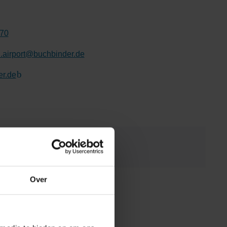
70
.airport
@
buchbinder.de
r.de
(Link naar externe website)
Over