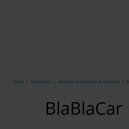
Breadcrumb-navigatie weergeven
Home
Passagiers
Winkels, restaurants & diensten
B
BlaBlaCar