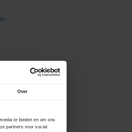
fr
(Link naar externe website)
Over
 media te bieden en om ons
ze partners voor social