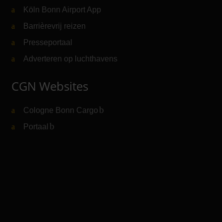
Köln Bonn Airport App
Barrièrevrij reizen
Presseportaal
Adverteren op luchthavens
CGN Websites
Cologne Bonn Cargo
(Link naar externe website)
Portaal
(Link naar externe website)