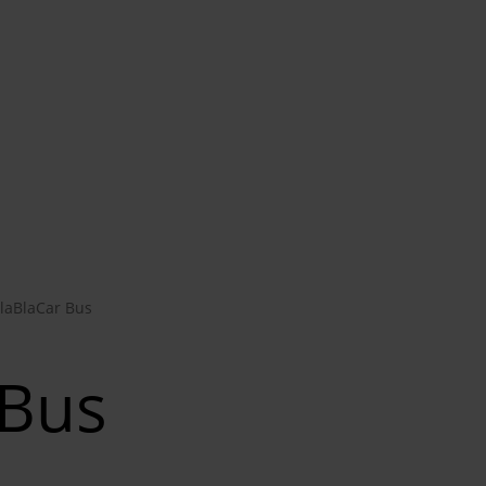
laBlaCar Bus
 Bus