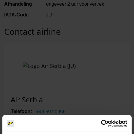
Afhandeling
ongeveer 2 uur voor vertrek
IATA-Code
JU
Contact airline
Air Serbia
Telefoon:
+49 69 20956
E-Mail:
callcenter
@
airserbia.com
Website:
www.airserbia.com
(Link naar externe website)