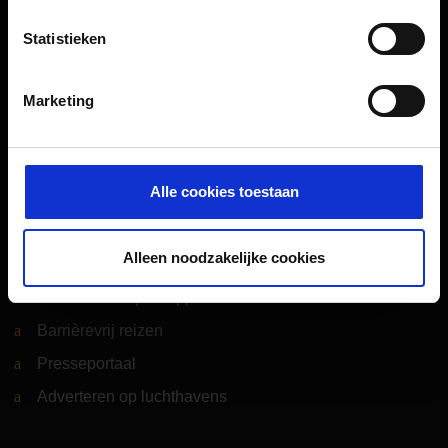
Luchthavennieuws
Statistieken
Service & Contact
Marketing
B2B (EN)
Bedrijf (EN)
Alle cookies toestaan
Meer informatie
Alleen noodzakelijke cookies
Köln Bonn Airport App
Barrièrevrij reizen
Presseportaal
Adverteren op luchthavens