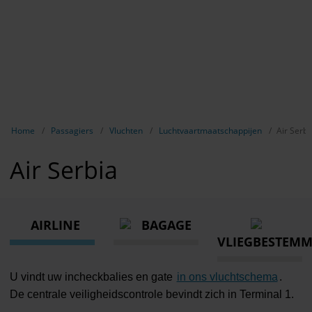
Breadcrumb-navigatie weergeven
Home
Passagiers
Vluchten
Luchtvaartmaatschappijen
Air Serbi
Air Serbia
AIRLINE
BAGAGE
VLIEGBESTEM
U vindt uw incheckbalies en gate
in ons vluchtschema
.
De centrale veiligheidscontrole bevindt zich in Terminal 1.