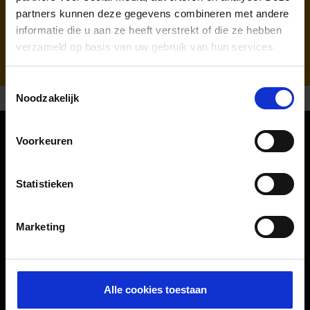
partners kunnen deze gegevens combineren met andere
Afhandelaar & Traceren van bagage:
informatie die u aan ze heeft verstrekt of die ze hebben
WISAG Losch
verzameld op basis van uw gebruik van hun services.
Toestemmingsselectie
Noodzakelijk
Voorkeuren
Oriëntatie
Statistieken
Passagiers
Vertrek & Aankomst
Marketing
Parkeren
Vervoer
Reisvoorbereiding
Alle cookies toestaan