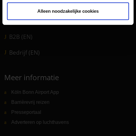
Winkels, restaurants en diensten
Luchthavennieuws
Alleen noodzakelijke cookies
Service & Contact
B2B (EN)
Bedrijf (EN)
Meer informatie
Köln Bonn Airport App
Barrièrevrij reizen
Presseportaal
Adverteren op luchthavens