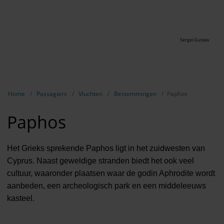
Sergei Gussev
Breadcrumb-navigatie weergeven
Home
Passagiers
Vluchten
Bestemmingen
Paphos
Paphos
Het Grieks sprekende Paphos ligt in het zuidwesten van
Cyprus. Naast geweldige stranden biedt het ook veel
cultuur, waaronder plaatsen waar de godin Aphrodite wordt
aanbeden, een archeologisch park en een middeleeuws
kasteel.