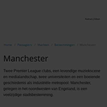
Nathan J Hilton
Breadcrumb-navigatie weergeven
Home
Passagiers
Vluchten
Bestemmingen
Manchester
Manchester
Twee Premier League clubs, een levendige muziekscene
en medialandschap, twee universiteiten en een boeiende
geschiedenis als industriële metropool: Manchester,
gelegen in het noordwesten van Engeland, is een
veelzijdige stadsbestemming.