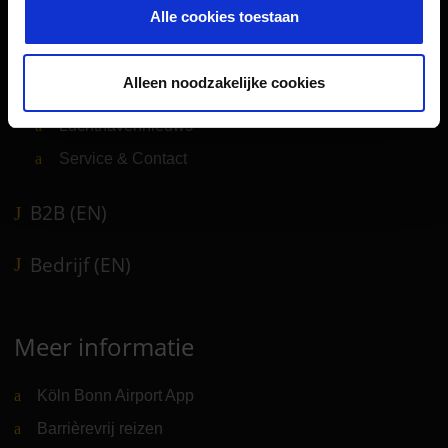
Alle cookies toestaan
Vervoer
Reisvoorbereiding
Alleen noodzakelijke cookies
Winkels, restaurants en diensten
Luchthavennieuws
Service & Contact
B2B (EN)
Bedrijf (EN)
Meer informatie
Köln Bonn Airport App
Barrièrevrij reizen