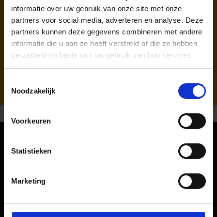
informatie over uw gebruik van onze site met onze
partners voor social media, adverteren en analyse. Deze
partners kunnen deze gegevens combineren met andere
Ryanair (FR, RK)
informatie die u aan ze heeft verstrekt of die ze hebben
verzameld op basis van uw gebruik van hun services.
Afhandelaar & Traceren van bagage:
WISAG Losch
Toestemmingsselectie
Noodzakelijk
Voorkeuren
Oriëntatie
Statistieken
Passagiers
Marketing
Vertrek & Aankomst
Parkeren