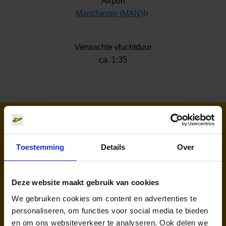
Airport
Manchester (MAN)
(Link naar externe webs
Verwachte vluchtduur
ca. 1:35
Luchtvaartmaatschappijen naar
Manchester
Toestemming
Details
Over
Deze website maakt gebruik van cookies
We gebruiken cookies om content en advertenties te
personaliseren, om functies voor social media te bieden
en om ons websiteverkeer te analyseren. Ook delen we