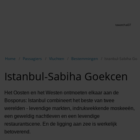
tawatchai07
Breadcrumb-navigatie weergeven
Home
Passagiers
Vluchten
Bestemmingen
Istanbul-Sabiha Goe
Istanbul-Sabiha Goekcen
Het Oosten en het Westen ontmoeten elkaar aan de
Bosporus: Istanbul combineert het beste van twee
werelden - levendige markten, indrukwekkende moskeeën,
een geweldig nachtleven en een levendige
restaurantscene. En de ligging aan zee is werkelijk
betoverend.