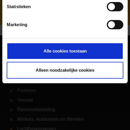
AHS | Aviation Handling Services
Statistieken
Marketing
Alle cookies toestaan
Oriëntatie
Passagiers
Alleen noodzakelijke cookies
Vertrek & Aankomst
Parkeren
Vervoer
Reisvoorbereiding
Winkels, restaurants en diensten
Luchthavennieuws