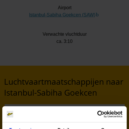
Airport
Istanbul-Sabiha Goekcen (SAW)
(Link naar exter
Verwachte vluchtduur
ca. 3:10
Luchtvaartmaatschappijen naar
Istanbul-Sabiha Goekcen