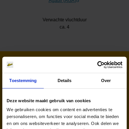
Agadir (AGA)
(Link naar externe websit
Verwachte vluchtduur
ca. 4
Luchtvaartmaatschappijen naar
Agadir
Toestemming
Details
Over
Deze website maakt gebruik van cookies
We gebruiken cookies om content en advertenties te
personaliseren, om functies voor social media te bieden
en om ons websiteverkeer te analyseren. Ook delen we