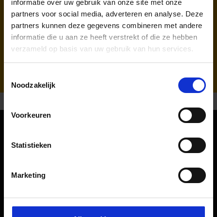
informatie over uw gebruik van onze site met onze
partners voor social media, adverteren en analyse. Deze
Ryanair (FR, RK)
partners kunnen deze gegevens combineren met andere
informatie die u aan ze heeft verstrekt of die ze hebben
Afhandelaar & Traceren van bagage:
verzameld op basis van uw gebruik van hun services.
WISAG Losch
Toestemmingsselectie
Noodzakelijk
Voorkeuren
Oriëntatie
Statistieken
Passagiers
Marketing
Vertrek & Aankomst
Parkeren