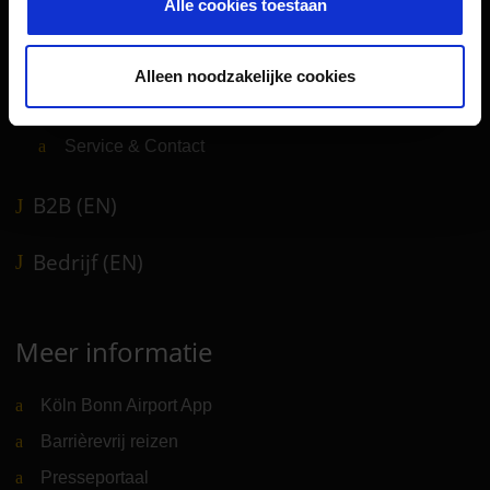
Vervoer
Alle cookies toestaan
Reisvoorbereiding
Winkels, restaurants en diensten
Alleen noodzakelijke cookies
Luchthavennieuws
Service & Contact
B2B (EN)
Bedrijf (EN)
Meer informatie
Köln Bonn Airport App
Barrièrevrij reizen
Presseportaal