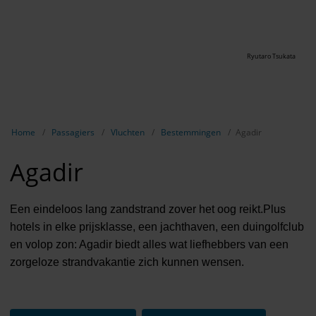
Ryutaro Tsukata
Breadcrumb-navigatie weergeven
Home
Passagiers
Vluchten
Bestemmingen
Agadir
Agadir
Een eindeloos lang zandstrand zover het oog reikt.Plus
hotels in elke prijsklasse, een jachthaven, een duingolfclub
en volop zon: Agadir biedt alles wat liefhebbers van een
zorgeloze strandvakantie zich kunnen wensen.