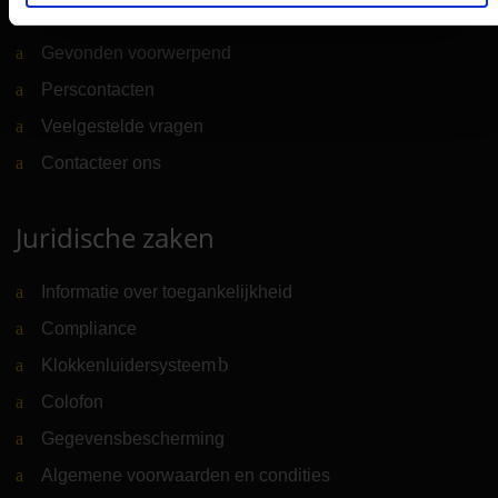
Traceren van bagage
Gevonden voorwerpend
Perscontacten
Veelgestelde vragen
Contacteer ons
Juridische zaken
Informatie over toegankelijkheid
Compliance
Klokkenluidersysteem
(Link naar externe website)
Colofon
Gegevensbescherming
Algemene voorwaarden en condities