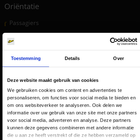
Oriëntatie
Passagiers
Vertrek & Aankomst
Parkeren
Vervoer
Toestemming
Details
Over
Reisvoorbereiding
Winkels, restaurants en diensten
Deze website maakt gebruik van cookies
Luchthavennieuws
We gebruiken cookies om content en advertenties te
Service & Contact
personaliseren, om functies voor social media te bieden en
om ons websiteverkeer te analyseren. Ook delen we
informatie over uw gebruik van onze site met onze partners
B2B (EN)
voor social media, adverteren en analyse. Deze partners
kunnen deze gegevens combineren met andere informatie
Bedrijf (EN)
die u aan ze heeft verstrekt of die ze hebben verzameld op