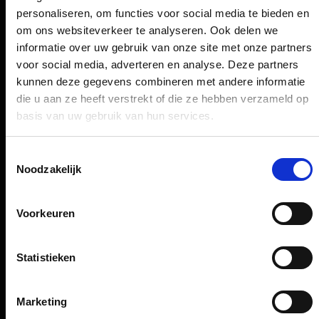
personaliseren, om functies voor social media te bieden en
Vervoer
om ons websiteverkeer te analyseren. Ook delen we
Reisvoorbereiding
informatie over uw gebruik van onze site met onze partners
voor social media, adverteren en analyse. Deze partners
Winkels, restaurants en diensten
kunnen deze gegevens combineren met andere informatie
Luchthavennieuws
die u aan ze heeft verstrekt of die ze hebben verzameld op
Service & Contact
basis van uw gebruik van hun services.
B2B (EN)
Toestemmingsselectie
Noodzakelijk
Bedrijf (EN)
Voorkeuren
Meer informatie
Statistieken
Köln Bonn Airport App
Marketing
Barrièrevrij reizen