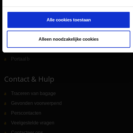
Presseportaal
Adverteren op luchthavens
Alle cookies toestaan
CGN Websites
Alleen noodzakelijke cookies
Cologne Bonn Cargo
(Link naar externe website)
Portaal
(Link naar externe website)
Contact & Hulp
Traceren van bagage
Gevonden voorwerpend
Perscontacten
Veelgestelde vragen
Contacteer ons