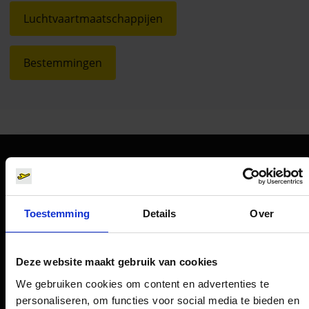
Luchtvaartmaatschappijen
Bestemmingen
Oriëntatie
Passagiers
Toestemming
Details
Over
Vertrek & Aankomst
Deze website maakt gebruik van cookies
Parkeren
We gebruiken cookies om content en advertenties te
Vervoer
personaliseren, om functies voor social media te bieden en