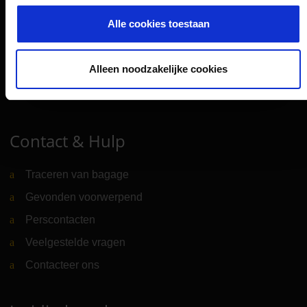
Alle cookies toestaan
CGN Websites
Alleen noodzakelijke cookies
Cologne Bonn Cargo
(Link naar externe website)
Portaal
(Link naar externe website)
Contact & Hulp
Traceren van bagage
Gevonden voorwerpend
Perscontacten
Veelgestelde vragen
Contacteer ons