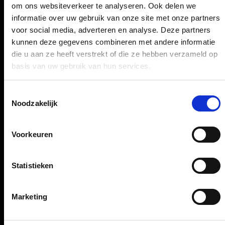
Reisvoorbereiding
om ons websiteverkeer te analyseren. Ook delen we
informatie over uw gebruik van onze site met onze partners
Winkels, restaurants en diensten
voor social media, adverteren en analyse. Deze partners
Luchthavennieuws
kunnen deze gegevens combineren met andere informatie
Service & Contact
die u aan ze heeft verstrekt of die ze hebben verzameld op
basis van uw gebruik van hun services.
B2B (EN)
Toestemmingsselectie
Bedrijf (EN)
Noodzakelijk
Voorkeuren
Meer informatie
Statistieken
Köln Bonn Airport App
Barrièrevrij reizen
Marketing
Presseportaal
Adverteren op luchthavens