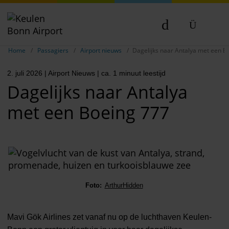
Breadcrumb-navigatie weergeven
DE
Home
Passagiers
Airport nieuws
Dagelijks naar Antalya met een B
EN
2. juli 2026
| Airport Nieuws
| ca. 1 minuut leestijd
NL
Dagelijks naar Antalya
TR
met een Boeing 777
Foto:
ArthurHidden
Mavi Gök Airlines zet vanaf nu op de luchthaven Keulen-