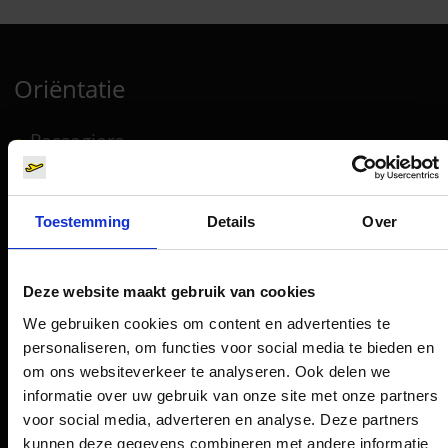
Oriëntatie
Passagiers
Vertrek & Aankomst
Parkeren
Toestemming
Details
Over
Vervoer
Reisvoorbereiding
Deze website maakt gebruik van cookies
Winkels, restaurants en diensten
We gebruiken cookies om content en advertenties te
Luchthavennieuws
personaliseren, om functies voor social media te bieden en
om ons websiteverkeer te analyseren. Ook delen we
Service & Contact
informatie over uw gebruik van onze site met onze partners
voor social media, adverteren en analyse. Deze partners
B2B (EN)
kunnen deze gegevens combineren met andere informatie