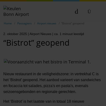
Breadcrumb-navigatie weergeven
DE
Home
Passagiers
Airport nieuws
“Bistrot” geopend
EN
2. oktober 2025
| Airport Nieuws
| ca. 1 minuut leestijd
NL
“Bistrot” geopend
Nieuw restaurant in de veiligheidszone: in vertrekhal C is
het ‘Bistrot’ geopend. Het aanbod varieert van sandwiches
en focaccia tot salades, pizza's en pasta's, evenals
seizoensgebonden en regionale gerechten.
Het ‘Bistrot’ is het laatste van in totaal 18 nieuwe