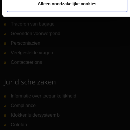
Alleen noodzakelijke cookies
Contact & Hulp
Traceren van bagage
Gevonden voorwerpend
Perscontacten
Veelgestelde vragen
Contacteer ons
Juridische zaken
Informatie over toegankelijkheid
Compliance
Klokkenluidersysteem
(Link naar externe website)
Colofon