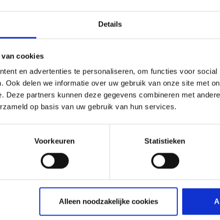
Presseportaal
Adverteren op luchthavens
Details
CGN Websites
 van cookies
ent en advertenties te personaliseren, om functies voor social
Cologne Bonn Cargo
(Link naar externe website)
. Ook delen we informatie over uw gebruik van onze site met on
Portaal
(Link naar externe website)
e. Deze partners kunnen deze gegevens combineren met andere i
erzameld op basis van uw gebruik van hun services.
Voorkeuren
Statistieken
Alleen noodzakelijke cookies
A