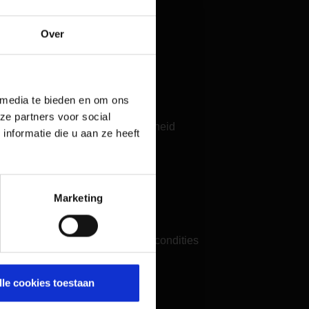
Perscontacten
Veelgestelde vragen
Over
Contacteer ons
Juridische zaken
 media te bieden en om ons
ze partners voor social
Informatie over toegankelijkheid
nformatie die u aan ze heeft
Compliance
Klokkenluidersysteem
(Link naar externe website)
Colofon
Marketing
Gegevensbescherming
Algemene voorwaarden en condities
lle cookies toestaan