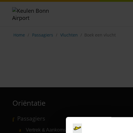
Breadcrumb-navigatie weergeven
Home
Passagiers
Vluchten
Boek een vlucht
Oriëntatie
Passagiers
Vertrek & Aankomst