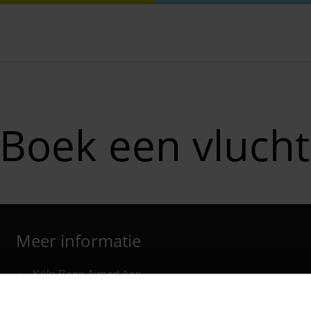
Boek een vlucht
Meer informatie
Köln Bonn Airport App
Barrièrevrij reizen