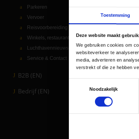
Parkeren
Toestemming
Vervoer
Reisvoorbereiding
Deze website maakt gebruik
Winkels, restaurants en diensten
We gebruiken cookies om cont
Luchthavennieuws
websiteverkeer te analyseren
Service & Contact
media, adverteren en analys
verstrekt of die ze hebben v
B2B (EN)
Toestemmingsselectie
Noodzakelijk
Bedrijf (EN)