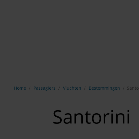
Breadcrumb-navigatie weergeven
Home
Passagiers
Vluchten
Bestemmingen
Santo
Santorini