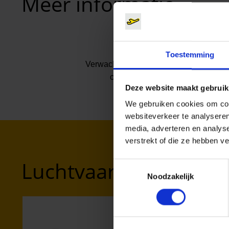
Meer informatie
Toestemming
Verwachte vluchtduur
ca. 3:05
Deze website maakt gebruik
We gebruiken cookies om cont
websiteverkeer te analyseren
media, adverteren en analys
verstrekt of die ze hebben v
Luchtvaartmaatschapp
Toestemmingsselectie
Noodzakelijk