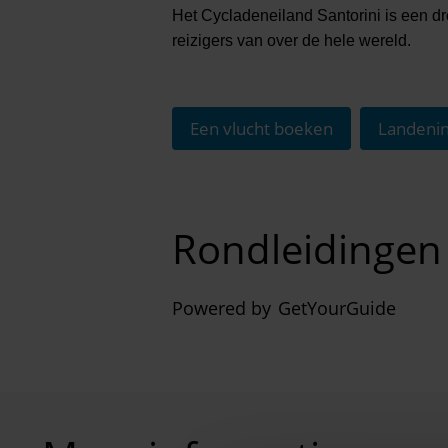
Het Cycladeneiland Santorini is een dro
reizigers van over de hele wereld.
Een vlucht boeken
Landenin
Rondleidingen e
Powered by
GetYourGuide