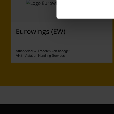
Eurowings (EW)
Afhandelaar & Traceren van bagage:
AHS | Aviation Handling Services