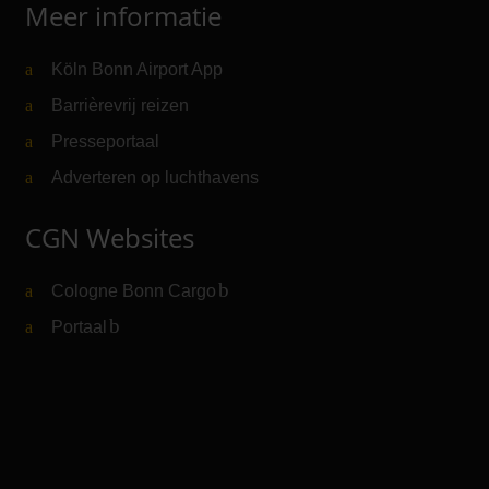
Meer informatie
Köln Bonn Airport App
Barrièrevrij reizen
Presseportaal
Adverteren op luchthavens
CGN Websites
Cologne Bonn Cargo
(Link naar externe website)
Portaal
(Link naar externe website)