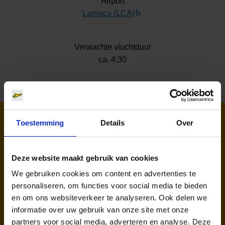
Airport
Larnaca (LCA)
(Link naar externe websit
Verwachte vluchtduur
ca. 4:30
Toestemming
Details
Over
Luchtvaartmaatschappijen naar
Larnaca
Deze website maakt gebruik van cookies
We gebruiken cookies om content en advertenties te
personaliseren, om functies voor social media te bieden
--- (---)
en om ons websiteverkeer te analyseren. Ook delen we
informatie over uw gebruik van onze site met onze
partners voor social media, adverteren en analyse. Deze