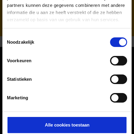
partners kunnen deze gegevens combineren met andere
informatie die u aan ze heeft verstrekt of die ze hebben
verzameld op basis van uw gebruik van hun services.
Toestemmingsselectie
Noodzakelijk
Voorkeuren
Oriëntatie
Statistieken
Passagiers
Vertrek & Aankomst
Marketing
Parkeren
Vervoer
Reisvoorbereiding
Alle cookies toestaan
Winkels, restaurants en diensten