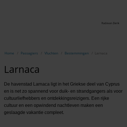
Radovan Zierik
Breadcrumb-navigatie weergeven
Home
Passagiers
Vluchten
Bestemmingen
Larnaca
Larnaca
De havenstad Larnaca ligt in het Griekse deel van Cyprus
en is net zo spannend voor duik- en strandgangers als voor
cultuurliefhebbers en ontdekkingsreizigers. Een rijke
cultuur en een opwindend nachtleven maken een
geslaagde vakantie compleet.