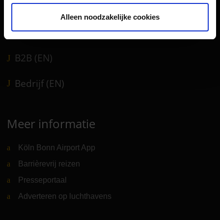
Luchthavennieuws
Alleen noodzakelijke cookies
Service & Contact
B2B (EN)
Bedrijf (EN)
Meer informatie
Köln Bonn Airport App
Barrièrevrij reizen
Presseportaal
Adverteren op luchthavens